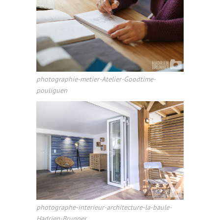
photographie-metier-Atelier-Goodtime-
pouliguen
photographe-interieur-architecture-la-baule-
Hadrien-Brunner