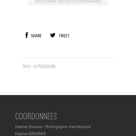
DÉCOUVRIR TOUTES LES PRESTATIONS
SHARE
TWEET
TAGS >
LE POULIGUEN
COORDONNEES
Hadrien Brunner - Photographe d'architecture
Hadrien BRUNNER