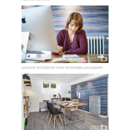
portrait-architecte-irina-bontemps-pouliguen