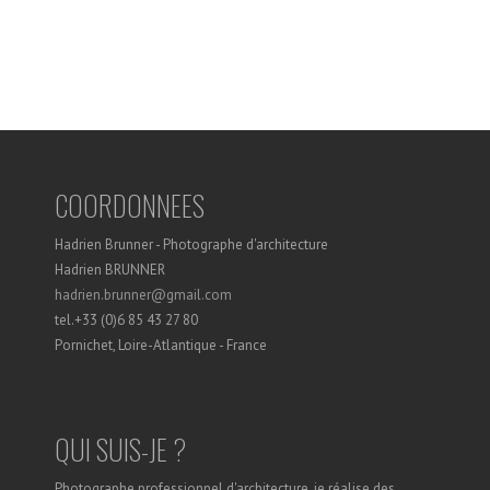
COORDONNEES
Hadrien Brunner - Photographe d'architecture
Hadrien BRUNNER
hadrien.brunner@gmail.com
tel.+33 (0)6 85 43 27 80
Pornichet, Loire-Atlantique - France
QUI SUIS-JE ?
Photographe professionnel d'architecture, je réalise des