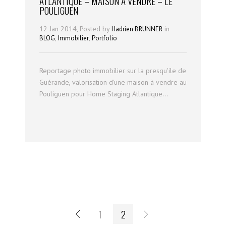
ATLANTIQUE – MAISON À VENDRE – LE
POULIGUEN
12 Jan 2014, Posted by
in
Hadrien BRUNNER
,
,
BLOG
Immobilier
Portfolio
Reportage photo immobilier sur la presqu'ile de
Guérande, valorisation d'une maison à vendre au
Pouliguen pour Home Staging Atlantique...
1
2