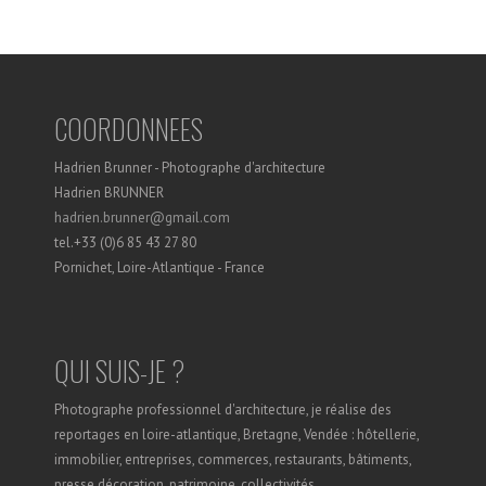
COORDONNEES
Hadrien Brunner - Photographe d'architecture
Hadrien BRUNNER
hadrien.brunner@gmail.com
tel.+33 (0)6 85 43 27 80
Pornichet, Loire-Atlantique - France
QUI SUIS-JE ?
Photographe professionnel d'architecture, je réalise des
reportages en loire-atlantique, Bretagne, Vendée : hôtellerie,
immobilier, entreprises, commerces, restaurants, bâtiments,
presse décoration, patrimoine, collectivités.