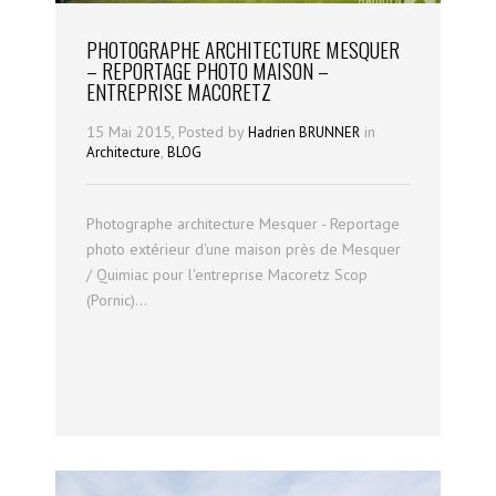
PHOTOGRAPHE ARCHITECTURE MESQUER
– REPORTAGE PHOTO MAISON –
ENTREPRISE MACORETZ
15 Mai 2015, Posted by
in
Hadrien BRUNNER
,
Architecture
BLOG
Photographe architecture Mesquer - Reportage
photo extérieur d'une maison près de Mesquer
/ Quimiac pour l'entreprise Macoretz Scop
(Pornic)...