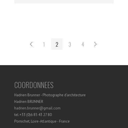
1
2
3
4
COORDONNEES
Hadrien Brunner - Photographe d'architecture
Hadrien BRUNNER
hadrien.brunner@gmail.com
tel.+33 (0)6 85 43 27 80
Pornichet, Loire-Atlantique - France