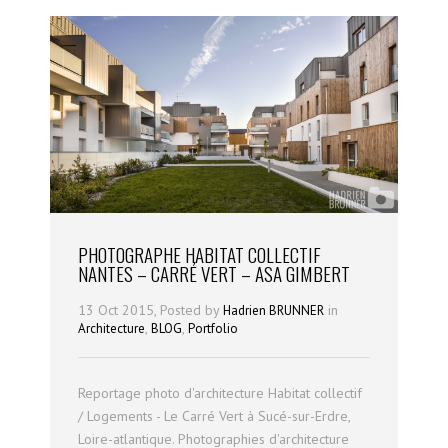
PHOTOGRAPHE HABITAT COLLECTIF
NANTES – CARRÉ VERT – ASA GIMBERT
13 Oct 2015, Posted by
in
Hadrien BRUNNER
,
,
Architecture
BLOG
Portfolio
Reportage photo d'architecture Habitat collectif
/ Logements - Le Carré Vert à Sucé-sur-Erdre,
Loire-atlantique. Photographies d'architecture