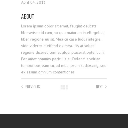
April 04, 2013
ABOUT
Lorem ipsum dolor sit amet, feugiat delicata
liberavisse id cum, no quo maiorum intellegebat,
liber regione eu sit. Mea cu case ludus integre,
vide viderer eleifend ex mea. His at soluta
regione diceret, cum et atqui placerat petentium.
Per amet nonumy periculis ei. Deleniti apeirian
temporibus eam cu, ad mea ipsum sadipscing, sed
ex assum omnium contentiones.
PREVIOUS
NEXT