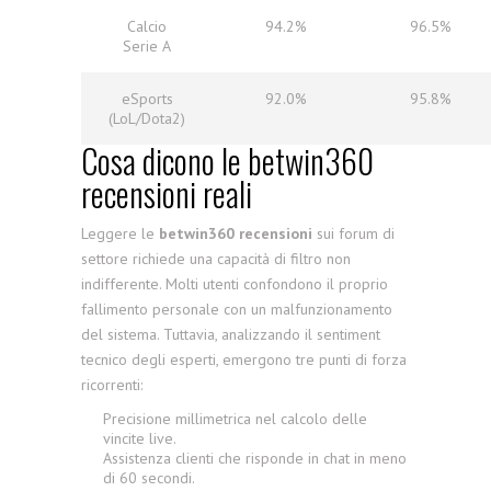
Calcio
94.2%
96.5%
Serie A
eSports
92.0%
95.8%
(LoL/Dota2)
Cosa dicono le betwin360
recensioni reali
Leggere le
betwin360 recensioni
sui forum di
settore richiede una capacità di filtro non
indifferente. Molti utenti confondono il proprio
fallimento personale con un malfunzionamento
del sistema. Tuttavia, analizzando il sentiment
tecnico degli esperti, emergono tre punti di forza
ricorrenti:
Precisione millimetrica nel calcolo delle
vincite live.
Assistenza clienti che risponde in chat in meno
di 60 secondi.