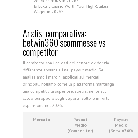
zonder CRUKS in 2026?
Is Luxury Casino Worth Your High-Stakes
Wager in 2026?
Analisi comparativa:
betwin360 scommesse vs
competitor
Il confronto con i colossi del settore evidenzia
differenze sostanziali nel payout medio. Se
analizziamo i margini applicati sui mercati
principali, notiamo come la piattaforma mantenga
una competitività superiore, specialmente sul
calcio europeo e sugli eSports, settore in forte
espansione nel 2026.
Mercato
Payout
Payout
Medio
Medio
(Competitor)
(Betwin360)