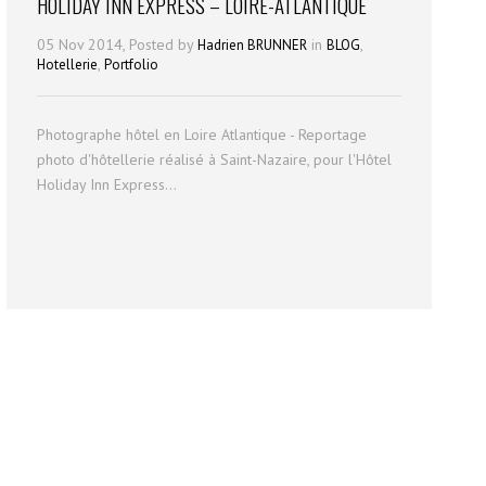
HOLIDAY INN EXPRESS – LOIRE-ATLANTIQUE
05 Nov 2014, Posted by
in
,
Hadrien BRUNNER
BLOG
,
Hotellerie
Portfolio
Photographe hôtel en Loire Atlantique - Reportage
photo d'hôtellerie réalisé à Saint-Nazaire, pour l'Hôtel
Holiday Inn Express...