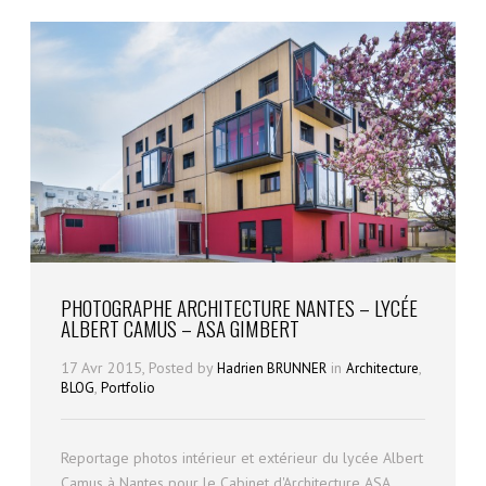
PHOTOGRAPHE ARCHITECTURE NANTES – LYCÉE
ALBERT CAMUS – ASA GIMBERT
17 Avr 2015, Posted by
in
,
Hadrien BRUNNER
Architecture
,
BLOG
Portfolio
Reportage photos intérieur et extérieur du lycée Albert
Camus à Nantes pour le Cabinet d'Architecture ASA