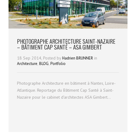
PHOTOGRAPHE ARCHITECTURE SAINT-NAZAIRE
– BÂTIMENT CAP SANTÉ – ASA GIMBERT
18 Sep 2014, Posted by
in
Hadrien BRUNNER
,
,
Architecture
BLOG
Portfolio
Photographe Architecture en bâtiment à Nantes, Loire-
Atlantique. Reportage du Bâtiment Cap Santé à Saint-
Nazaire pour le cabinet d'architectes ASA Gimbert...