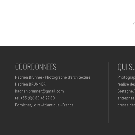
COORDONNEES
QUI SU
Hadrien Brunner - Photographe d'architecture
Photograph
Hadrien BRUNNER
réalise de
hadrien.brunner@gmail.com
Bretagne, 
tel.+33 (0)6 85 43 27 80
entreprise
Pornichet, Loire-Atlantique - France
presse déc