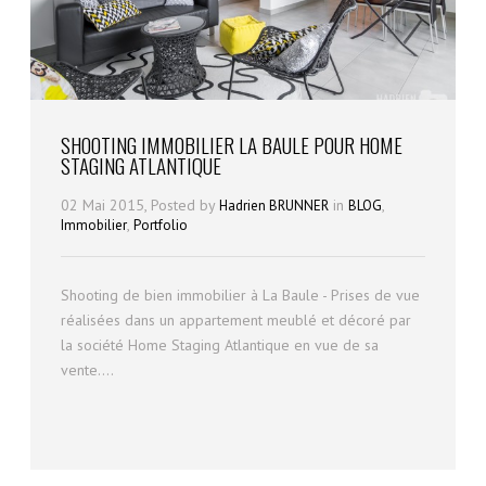
SHOOTING IMMOBILIER LA BAULE POUR HOME
STAGING ATLANTIQUE
02 Mai 2015, Posted by
in
,
Hadrien BRUNNER
BLOG
,
Immobilier
Portfolio
Shooting de bien immobilier à La Baule - Prises de vue
réalisées dans un appartement meublé et décoré par
la société Home Staging Atlantique en vue de sa
vente....