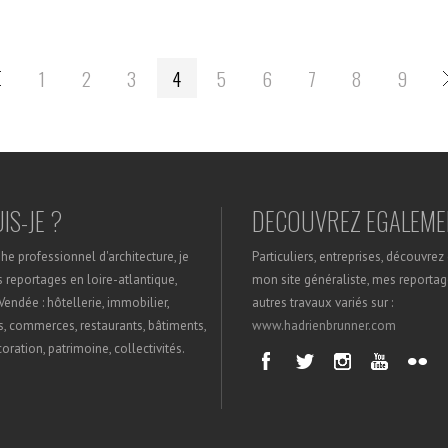
1
2
3
4
5
6
7
8
9
IS-JE ?
DECOUVREZ EGALEME
e professionnel d'architecture, je
Particuliers, entreprises, découvre
s reportages en loire-atlantique,
mon site généraliste, mes reporta
Vendée : hôtellerie, immobilier,
autres travaux variés sur :
s, commerces, restaurants, bâtiments,
www.hadrienbrunner.com
oration, patrimoine, collectivités.